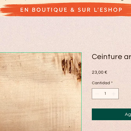
Ceinture a
Precio
23,00 €
Cantidad
*
Ag