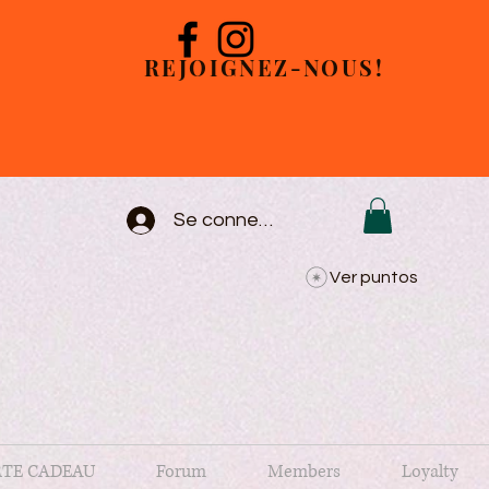
REJOIGNEZ-NOUS!
Se connecter
Ver puntos
TE CADEAU
Forum
Members
Loyalty