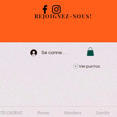
REJOIGNEZ-NOUS!
Se connecter
Ver puntos
TE CADEAU
Forum
Members
Loyalty