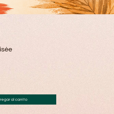
isée
regar al carrito