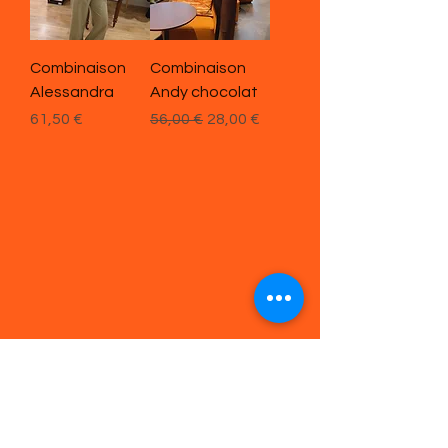
Combinaison
Combinaison
Alessandra
Andy chocolat
Prix
Prix original
Prix promotionnel
61,50 €
56,00 €
28,00 €