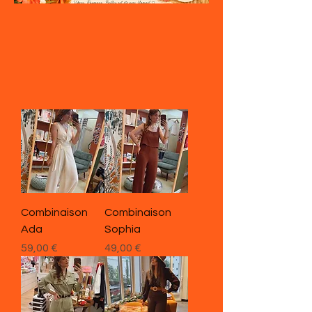
Combinaison
Combinaison
Ada
Sophia
Prix
Prix
59,00 €
49,00 €