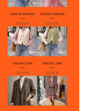
Veste Vanina
Veste Vanina
Prix
Prix
55,50 €
55,50 €
Veste Livie
Veste Livie
Prix
Prix
39,00 €
39,00 €