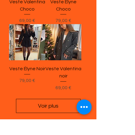
Veste Valentina
Veste Élyne
Choco
Choco
Prix
Prix
69,00 €
79,00 €
Veste Élyne Noir
Veste Valentina
noir
Prix
79,00 €
Prix
69,00 €
Voir plus