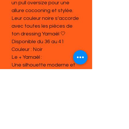
un pull oversize pour une
allure cocooning et stylée.
Leur couleur noire s’accorde
avec toutes les pièces de
ton dressing Yamaël 🤍
Disponible du 36 au 41
Couleur : Noir
Le + Yamaël :
Une silhouette moderne et
minimaliste, parfaite pour un
look casual-chic d’hiver.
Mots-clés SEO :
boots femme, boots noires,
bottines fourrées, boots
plateforme, chaussures
d’hiver, boots Yamaël,
bottines confort, tendance