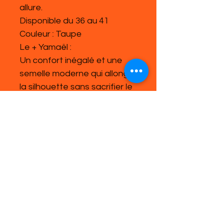
allure.
Disponible du 36 au 41
Couleur : Taupe
Le + Yamaël :
Un confort inégalé et une
semelle moderne qui allonge
la silhouette sans sacrifier le
bien-être.
Mots-clés SEO :
boots femme, bottines
fourrées, boots plateforme,
boots taupe, chaussures
d’hiver, boots Yamaël,
bottines cosy, tendance
automne hiver 2025