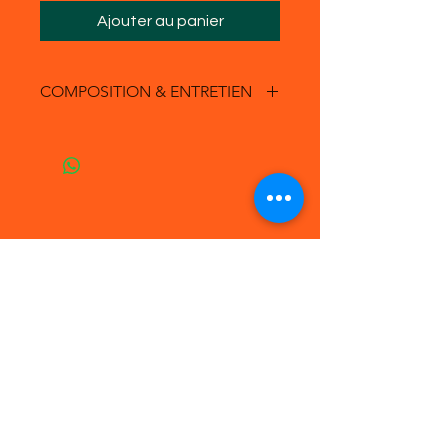
Ajouter au panier
COMPOSITION & ENTRETIEN
Composition :
- 100 % coton
Entretien :
- Lavage à 30°
- Sèche linge interdit !