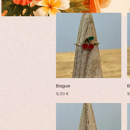
Vista rápida
Bague
B
Precio
P
9,00 €
9