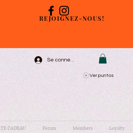
REJOIGNEZ-NOUS!
Se connecter
Ver puntos
TE CADEAU
Forum
Members
Loyalty