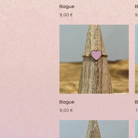
Vista rápida
Bague
B
Precio
P
9,00 €
9
Vista rápida
Bague
B
Precio
P
9,00 €
1