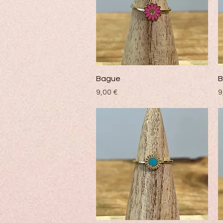
Vista rápida
Bague
B
Precio
P
9,00 €
9