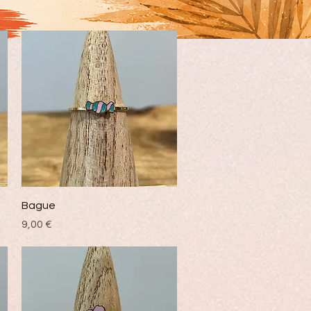
Vista rápida
Bague
Precio
9,00 €