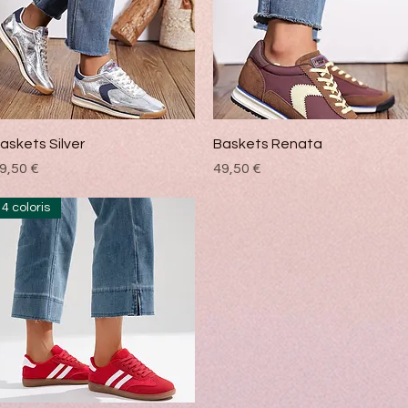
Vista rápida
Vista rápida
askets Silver
Baskets Renata
recio
Precio
9,50 €
49,50 €
4 coloris