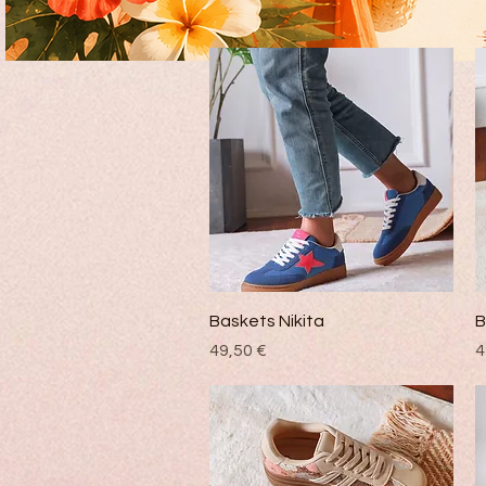
Vista rápida
Baskets Nikita
B
Precio
P
49,50 €
4