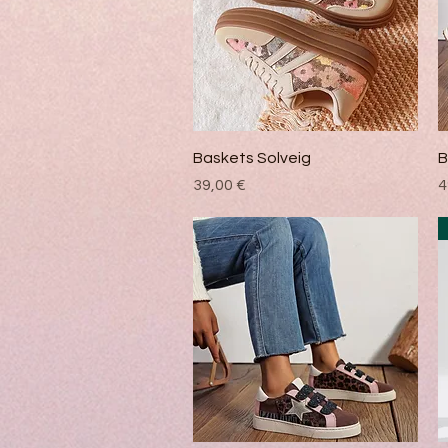
Vista rápida
Baskets Solveig
B
Precio
P
39,00 €
4