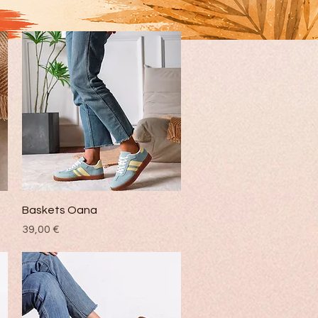
Vista rápida
Baskets Oana
Precio
39,00 €