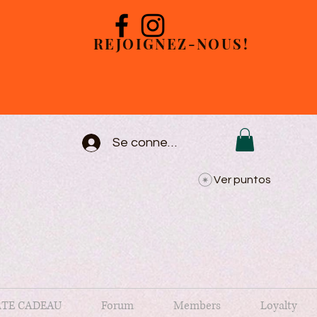
REJOIGNEZ-NOUS!
Se connecter
Ver puntos
TE CADEAU
Forum
Members
Loyalty