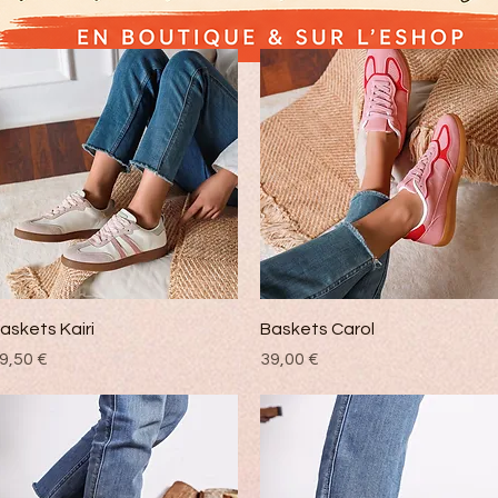
Vista rápida
Vista rápida
askets Kairi
Baskets Carol
recio
Precio
9,50 €
39,00 €