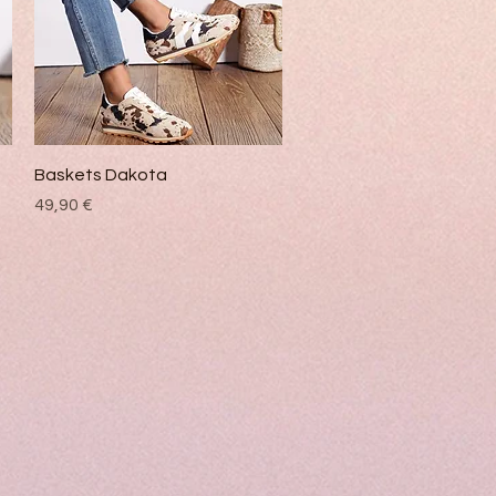
Vista rápida
Baskets Dakota
Precio
49,90 €