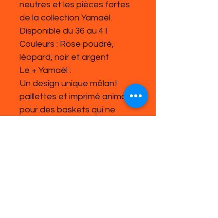
neutres et les pièces fortes
de la collection Yamaël.
Disponible du 36 au 41
Couleurs : Rose poudré,
léopard, noir et argent
Le + Yamaël :
Un design unique mêlant
paillettes et imprimé animal,
pour des baskets qui ne
passent jamais inaperçues ✨
Mots-clés SEO :
baskets femme, baskets
léopard, baskets pailletées,
baskets tendance, baskets
Yamaël, sneakers femme,
baskets étoile, baskets
automne hiver 2025