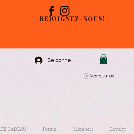
REJOIGNEZ-NOUS!
Se connecter
Ver puntos
TE CADEAU
Forum
Members
Loyalty