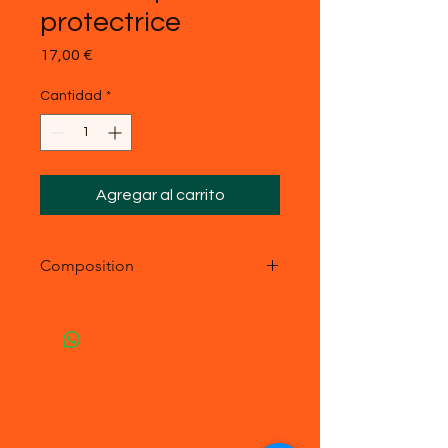
protectrice
Precio
17,00 €
Cantidad
*
Agregar al carrito
Composition
- acier inoxydable
- Pierre véritable : turquoise