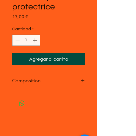
protectrice
Precio
17,00 €
Cantidad
*
Agregar al carrito
Composition
- acier inoxydable
- Pierre véritable : Quartz rose