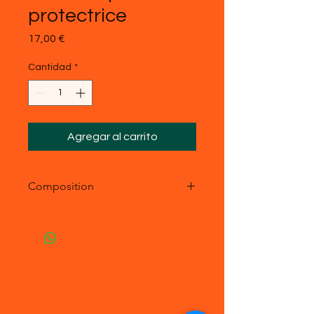
protectrice
Precio
17,00 €
Cantidad
*
Agregar al carrito
Composition
- acier inoxydable
- Pierre véritable : pierre du Soleil