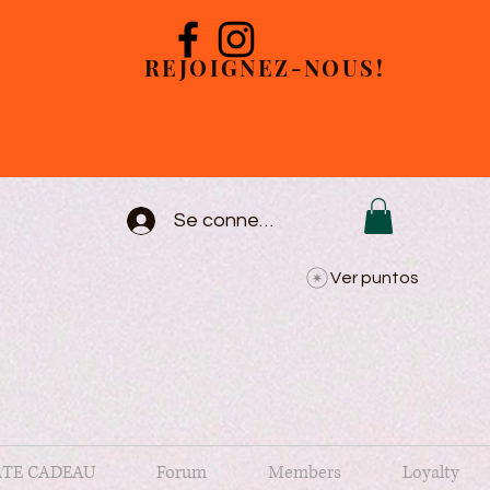
REJOIGNEZ-NOUS!
Se connecter
Ver puntos
TE CADEAU
Forum
Members
Loyalty