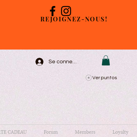
REJOIGNEZ-NOUS!
Se connecter
Ver puntos
TE CADEAU
Forum
Members
Loyalty