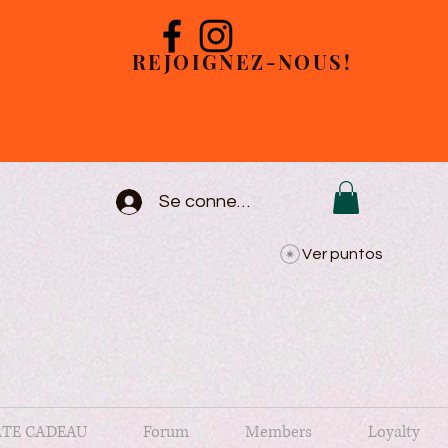
REJOIGNEZ-NOUS!
Se connecter
Ver puntos
TE CADEAU
Forum
Members
Loyalty