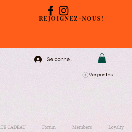
REJOIGNEZ-NOUS!
Se connecter
Ver puntos
TE CADEAU
Forum
Members
Loyalty