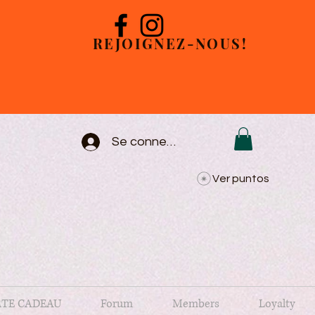
REJOIGNEZ-NOUS!
Se connecter
Ver puntos
TE CADEAU
Forum
Members
Loyalty