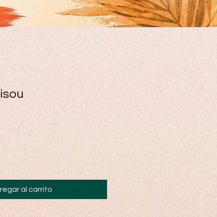
isou
regar al carrito