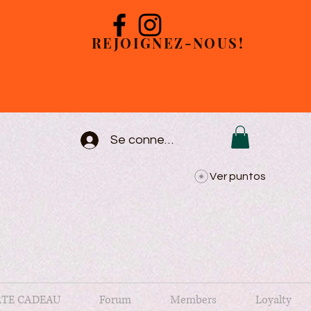
REJOIGNEZ-NOUS!
Se connecter
Ver puntos
TE CADEAU
Forum
Members
Loyalty