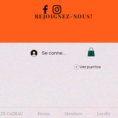
REJOIGNEZ-NOUS!
Se connecter
Ver puntos
TE CADEAU
Forum
Members
Loyalty