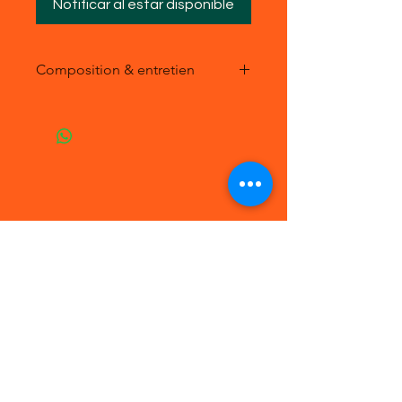
Notificar al estar disponible
Composition & entretien
Composition :
- 100 % acrylique
Doublure
- 100 % polyester
Entretien :
- Lavage à 30 ° en machine
- Sèche linge interdit !